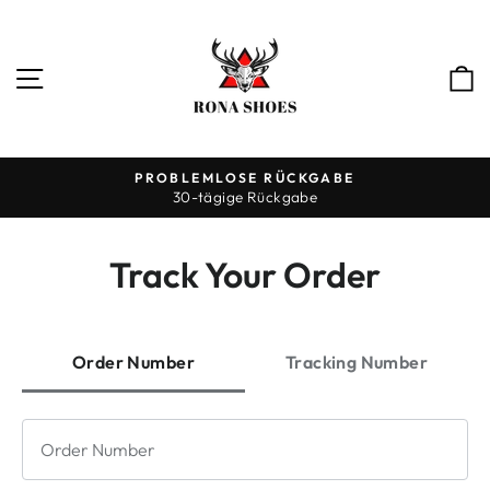
Direkt
zum
Inhalt
SEITENNAVIGATION
PROBLEMLOSE RÜCKGABE
30-tägige Rückgabe
Pause
Diashow
Track Your Order
Order Number
Tracking Number