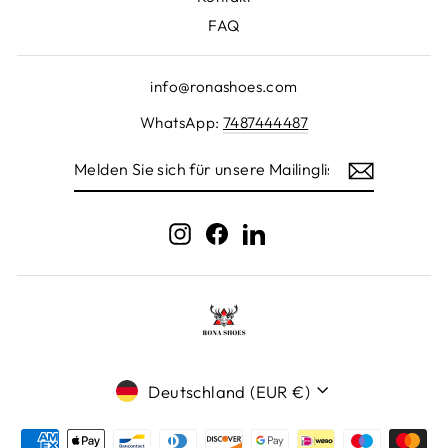
FAQ
info@ronashoes.com
WhatsApp:
7487444487
MELDEN
SIE
SICH
FÜR
UNSERE
Instagram
Facebook
LinkedIn
MAILINGLISTE
AN
Währung
Deutschland (EUR €)