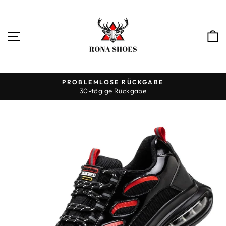
Direkt
zum
Inhalt
SEITENNAVIGATION
PROBLEMLOSE RÜCKGABE
30-tägige Rückgabe
Pause
Diashow