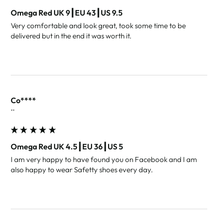
Omega Red UK 9┃EU 43┃US 9.5
Very comfortable and look great, took some time to be 
delivered but in the end it was worth it.
Co****
""
Omega Red UK 4.5┃EU 36┃US 5
I am very happy to have found you on Facebook and I am 
also happy to wear Safetty shoes every day.