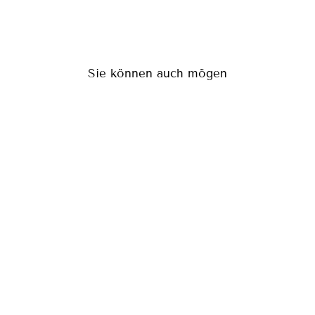
Sie können auch mögen
OMEGA RED
(134)
€79,95