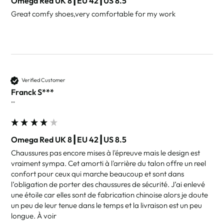
Omega Red UK 8┃EU 42┃US 8.5
Great comfy shoes,very comfortable for my work
Verified Customer
Franck S***
""
Omega Red UK 8┃EU 42┃US 8.5
Chaussures pas encore mises à l'épreuve mais le design est 
vraiment sympa. Cet amorti à l'arrière du talon offre un reel 
confort pour ceux qui marche beaucoup et sont dans 
l’obligation de porter des chaussures de sécurité. J’ai enlevé 
une étoile car elles sont de fabrication chinoise alors je doute 
un peu de leur tenue dans le temps et la livraison est un peu 
longue. À voir