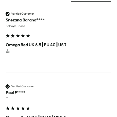
Verified Customer
Snezana Barano****
Baldoyle, Irland
Omega Red UK 6.5┃EU 40┃US 7
👍 
Verified Customer
Paul F****
""