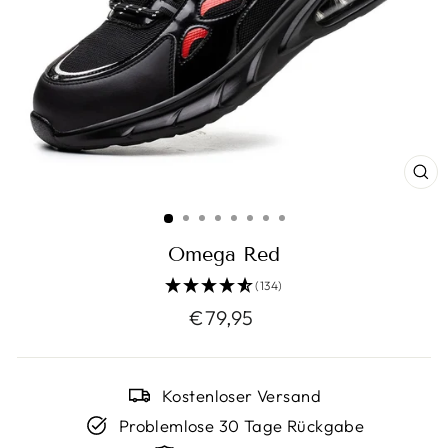
SC
ES
Omega Red
(134)
Normaler
€79,95
Preis
Kostenloser Versand
Problemlose 30 Tage Rückgabe