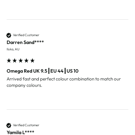
Verified Customer
Darren Sand****
Iluka, AU
Omega Red UK 9.5┃EU 44┃US 10
Arrived fast and perfect colour combination to match our 
company colours.
Verified Customer
Yamila L****