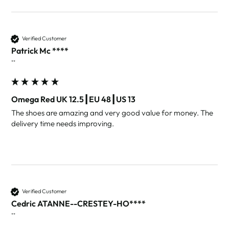
Verified Customer
Patrick Mc ****
""
Omega Red UK 12.5┃EU 48┃US 13
The shoes are amazing and very good value for money. The 
delivery time needs improving. 
Verified Customer
Cedric ATANNE--CRESTEY-HO****
""