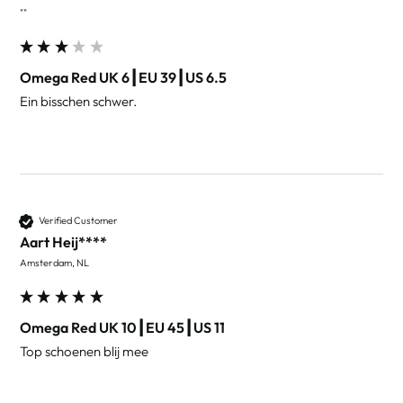
""
Omega Red UK 6┃EU 39┃US 6.5
Ein bisschen schwer.
Verified Customer
Aart Heij****
Amsterdam, NL
Omega Red UK 10┃EU 45┃US 11
Top schoenen blij mee