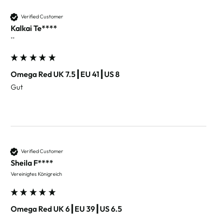
Verified Customer
Kalkai Te****
""
Omega Red UK 7.5┃EU 41┃US 8
Gut
Verified Customer
Sheila F****
Vereinigtes Königreich
Omega Red UK 6┃EU 39┃US 6.5