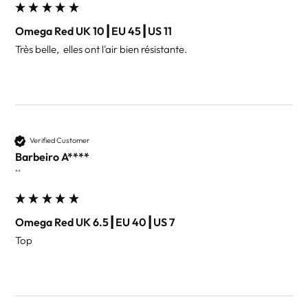
Omega Red UK 10┃EU 45┃US 11
Très belle,  elles ont l'air bien résistante. 
Verified Customer
Barbeiro A****
""
Omega Red UK 6.5┃EU 40┃US 7
Top 