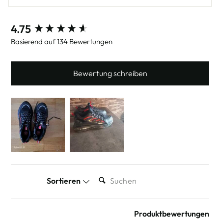
New content loaded
4.75
Basierend auf 134 Bewertungen
Bewertung schreiben
SUCHEN:
Sortieren
Produktbewertungen