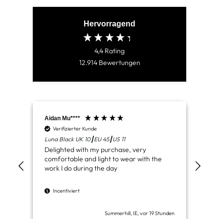
Hervorragend
4,4
Rating
12.914
Bewertungen
Aidan Mu****
Jam
Verifizierter Kunde
V
Luna Black UK 10┃EU 45┃US 11
Ven
Delighted with my purchase, very
Jus
comfortable and light to wear with the
del
work I do during the day
I
Incentiviert
Summerhill, IE, vor 19 Stunden