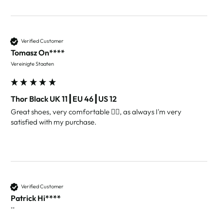
Verified Customer
Tomasz On****
Vereinigte Staaten
Thor Black UK 11┃EU 46┃US 12
Great shoes, very comfortable 👌🏻, as always I'm very 
satisfied with my purchase. 
Verified Customer
Patrick Hi****
""