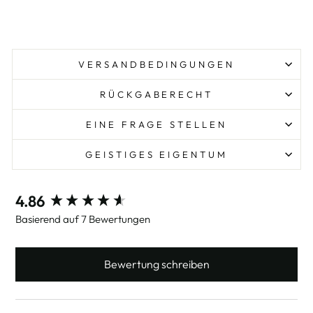
VERSANDBEDINGUNGEN
RÜCKGABERECHT
EINE FRAGE STELLEN
GEISTIGES EIGENTUM
New content loaded
4.86
Basierend auf 7 Bewertungen
Bewertung schreiben
SUCHEN: