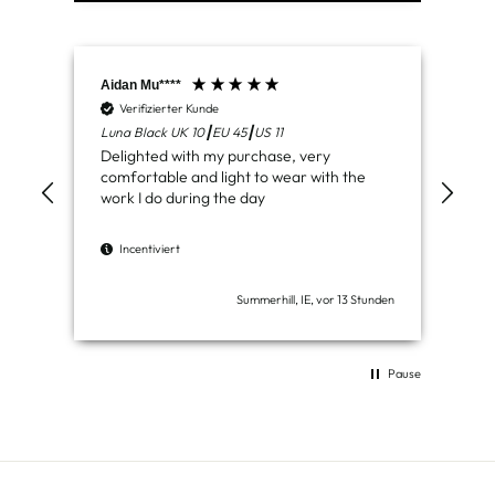
Aidan Mu****
Jam
Verifizierter Kunde
V
Luna Black UK 10┃EU 45┃US 11
Ven
Delighted with my purchase, very
Jus
comfortable and light to wear with the
del
work I do during the day
I
Incentiviert
Summerhill, IE, vor 13 Stunden
Pause