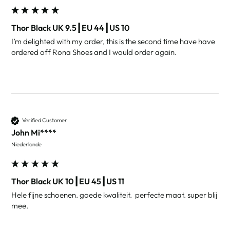
Thor Black UK 9.5┃EU 44┃US 10
I’m delighted with my order, this is the second time have have 
ordered off Rona Shoes and I would order again.
Verified Customer
John Mi****
Niederlande
Thor Black UK 10┃EU 45┃US 11
Hele fijne schoenen. goede kwaliteit.  perfecte maat. super blij 
mee. 