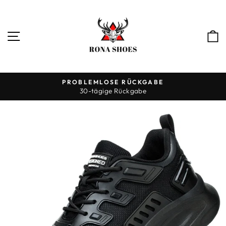
Direkt
zum
Inhalt
SEITENNAVIGATION
PROBLEMLOSE RÜCKGABE
30-tägige Rückgabe
Pause
Diashow