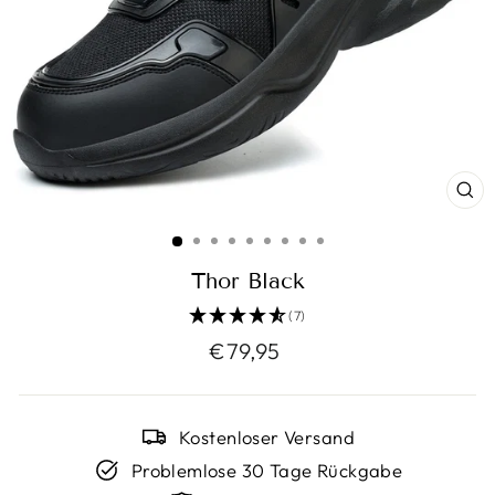
SC
ES
Thor Black
(7)
Normaler
€79,95
Preis
Kostenloser Versand
Problemlose 30 Tage Rückgabe