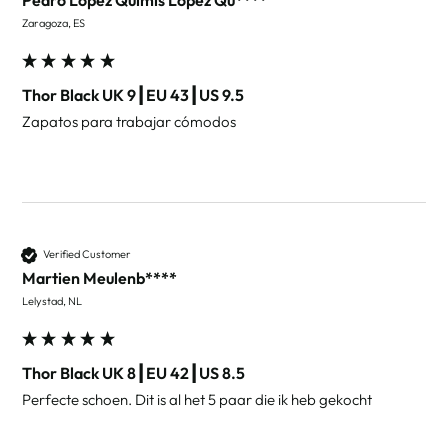
Zaragoza, ES
Thor Black UK 9┃EU 43┃US 9.5
Zapatos para trabajar cómodos 
Verified Customer
Martien Meulenb****
Lelystad, NL
Thor Black UK 8┃EU 42┃US 8.5
Perfecte schoen. Dit is al het 5 paar die ik heb gekocht 