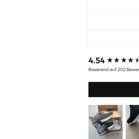
New content loaded
4.54
Basierend auf 202 Bewe