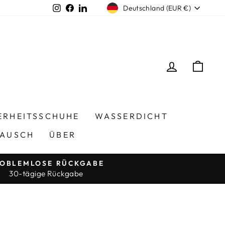
Währung
Instagram
Facebook
LinkedIn
Deutschland (EUR €)
EINLOGG
EIN
ERHEITSSCHUHE
WASSERDICHT
TAUSCH
ÜBER
OBLEMLOSE RÜCKGABE
30-tägige Rückgabe