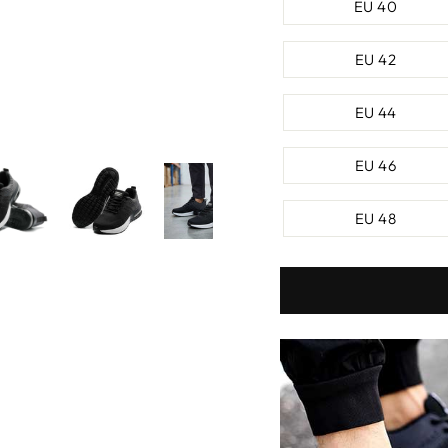
EU 40
EU 42
EU 44
EU 46
EU 48