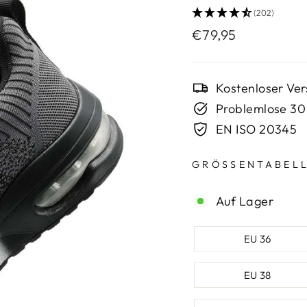
(202)
Normaler
€79,95
Preis
Kostenloser Ve
Problemlose 30
EN ISO 20345
GRÖSSENTABELL
Auf Lager
SCHUHGRÖSSE
EU 36
EU 38