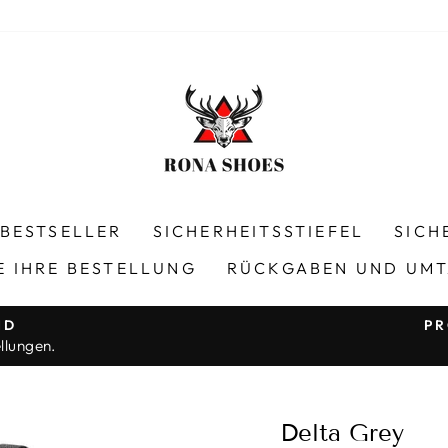
BESTSELLER
SICHERHEITSSTIEFEL
SICH
E IHRE BESTELLUNG
RÜCKGABEN UND UM
ND
PR
llungen.
Pause
Diashow
Delta Grey