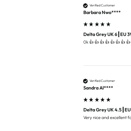
Verified Customer
Barbara Nwo****
Delta Grey UK 6┃EU 3
0k 👍 👍 👍 👍 👍 👍 👍 👍 
Verified Customer
Sandra Al****
Delta Grey UK 4.5┃EU
Very nice and excellent f