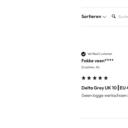
SUCHE
Sortieren
Verified Customer
Fokke veen****
Drachten, NL
Delta Grey UK 10┃EU 
Geen logge werkschoen m