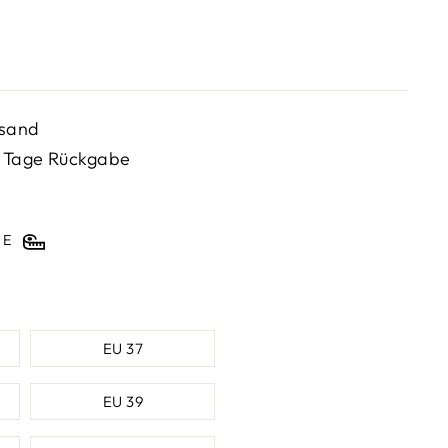
rsand
 Tage Rückgabe
E
EU 37
EU 39