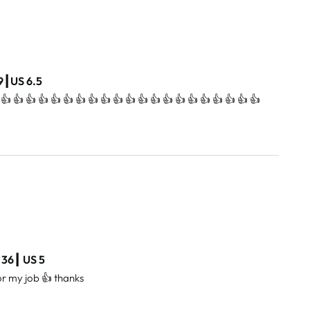
9┃US 6.5
👍 👍 👍 👍 👍 👍 👍 👍 👍 👍 👍 👍 👍 👍 👍 👍 👍 👍 👍 👍 👍 
 36┃ US 5
or my job 👍 thanks 