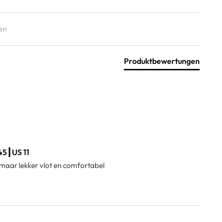
N:
Produktbewertungen
45┃US 11
aar lekker vlot en comfortabel 