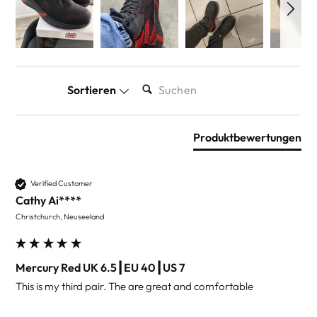
SUCHEN:
Sortieren
Produktbewertungen
Verified Customer
Cathy Ai****
Christchurch, Neuseeland
Mercury Red UK 6.5┃EU 40┃US 7
This is my third pair. The are great and comfortable 