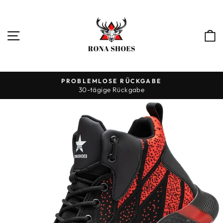
Direkt
zum
Inhalt
SEITENNAVIGATION
PROBLEMLOSE RÜCKGABE
30-tägige Rückgabe
Pause
Diashow