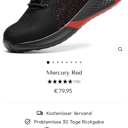
SC
ES
Mercury Red
(153)
Normaler
€79,95
Preis
Kostenloser Versand
Problemlose 30 Tage Rückgabe