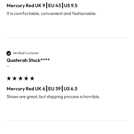
Mercury Red UK 9┃EU 43┃US 9.5
It is comfortable, convenient and fashionable.
Verified Customer
Quaterah Stock****
""
Mercury Red UK 6┃EU 39┃US 6.5
Shoes are great, but shipping process is horrible. 