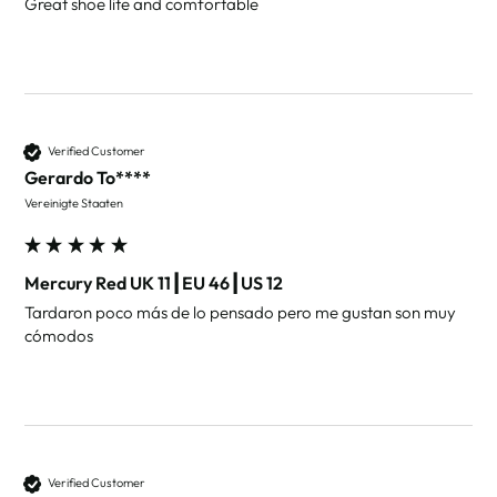
Great shoe lite and comfortable 
Verified Customer
Gerardo To****
Vereinigte Staaten
Mercury Red UK 11┃EU 46┃US 12
Tardaron poco más de lo pensado pero me gustan son muy 
cómodos 
Verified Customer