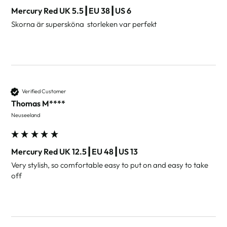
Mercury Red UK 5.5┃EU 38┃US 6
Skorna är supersköna  storleken var perfekt
Verified Customer
Thomas M****
Neuseeland
Mercury Red UK 12.5┃EU 48┃US 13
Very stylish, so comfortable easy to put on and easy to take 
off