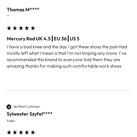
Thomas M****
""
Mercury Red UK 4.5┃EU 36┃US 5
I have a bad knee and the day I got these shoes the pain had 
mostly left what I mean is that I’m not limping any more. I’ve 
recommended this brand to everyone told them they are 
amazing thanks for making such comfortable work shoes 
Verified Customer
Sylwester Szyfel****
Polen