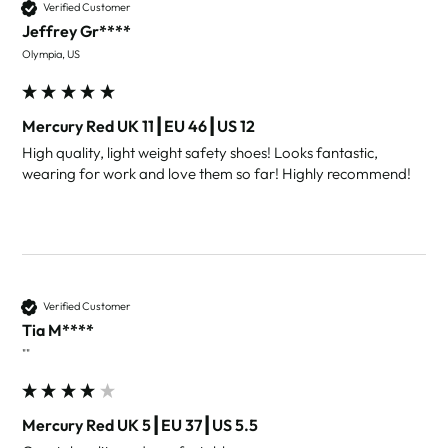
Verified Customer
Jeffrey Gr****
Olympia, US
Mercury Red UK 11┃EU 46┃US 12
High quality, light weight safety shoes! Looks fantastic, 
wearing for work and love them so far! Highly recommend! 
Verified Customer
Tia M****
""
Mercury Red UK 5┃EU 37┃US 5.5