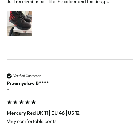
Just received mine. I like the colour and the design. 
Verified Customer
Przemysław B****
""
Mercury Red UK 11┃EU 46┃US 12
Very comfortable boots