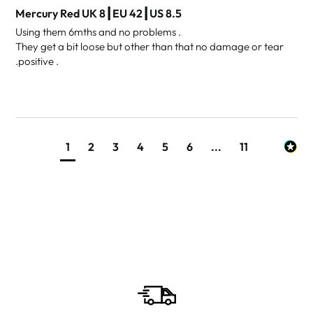
Mercury Red UK 8┃EU 42┃US 8.5
Using them 6mths and no problems .

They get a bit loose but other than that no damage or tear 
.positive .
1
2
3
4
5
6
...
11