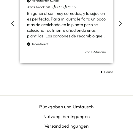
Verifizierter Kunde
V
Atlas Black UK 5┃EU 37┃US 5.5
Had
En general son muy comodas, y la sujecion
Ben
es perfecta. Para mi gusto le falta un poco
de 
mas de acolchado en la planta pero se
los
soluciona facilmente añadiendo unas
plantillas. Los cordones de recambio que
I
vienen son de agradecer. Muy buenas
Incentiviert
botas
vor 15 Stunden
Pause
Rückgaben und Umtausch
Nutzungsbedingungen
Versandbedingungen