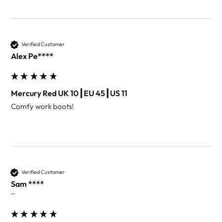
Verified Customer
Alex Pe****
Mercury Red UK 10┃EU 45┃US 11
Comfy work boots!
Verified Customer
Sam ****
""