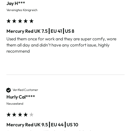
Jay H***
Vereinigtes Königreich
Mercury Red UK 7.5┃EU 41┃US 8
Used them once for work and they are super comfy, wore 
them all day and didn’t have any comfort issue, highly 
recommend 
Verified Customer
Hurly Cal****
Neuseeland
Mercury Red UK 9.5┃EU 44┃US 10