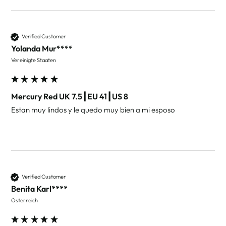
Verified Customer
Yolanda Mur****
Vereinigte Staaten
Mercury Red UK 7.5┃EU 41┃US 8
Estan muy lindos y le quedo muy bien a mi esposo 
Verified Customer
Benita Karl****
Österreich