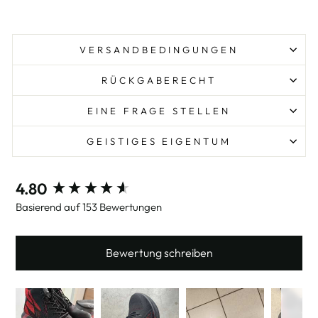
VERSANDBEDINGUNGEN
RÜCKGABERECHT
EINE FRAGE STELLEN
GEISTIGES EIGENTUM
New content loaded
4.80
Basierend auf 153 Bewertungen
Bewertung schreiben