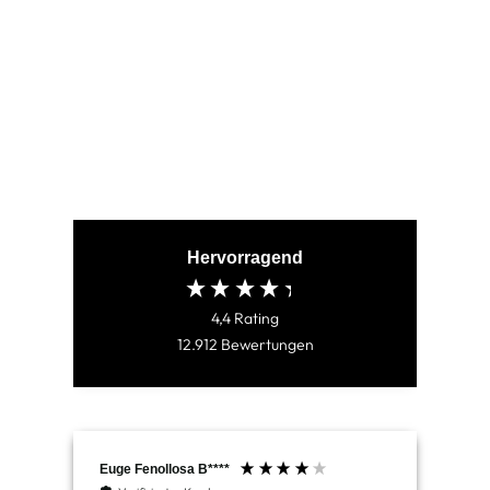
MERCURY RED
(153)
€79,95
Hervorragend
4,4
Rating
12.912
Bewertungen
Euge Fenollosa B****
Mar