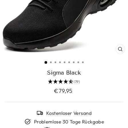
SC
ES
Sigma Black
(79)
Normaler
€79,95
Preis
Kostenloser Versand
Problemlose 30 Tage Rückgabe