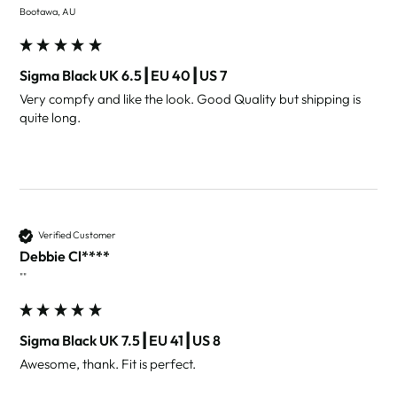
Bootawa, AU
Sigma Black UK 6.5┃EU 40┃US 7
Very compfy and like the look. Good Quality but shipping is 
quite long.
Verified Customer
Debbie Cl****
""
Sigma Black UK 7.5┃EU 41┃US 8
Awesome, thank. Fit is perfect.