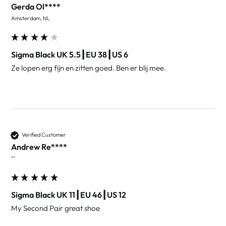
Gerda Ol****
Amsterdam, NL
Sigma Black UK 5.5┃EU 38┃US 6
Ze lopen erg fijn en zitten goed. Ben er blij mee.
Verified Customer
Andrew Re****
""
Sigma Black UK 11┃EU 46┃US 12
My Second Pair great shoe