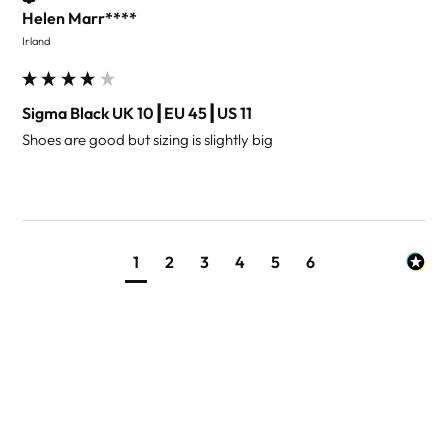
Helen Marr****
Irland
Sigma Black UK 10┃EU 45┃US 11
Shoes are good but sizing is slightly big
1
2
3
4
5
6