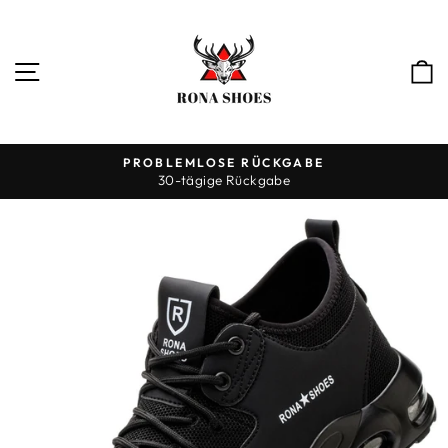
Direkt
zum
Inhalt
SEITENNAVIGATION
PROBLEMLOSE RÜCKGABE
30-tägige Rückgabe
Pause
Diashow