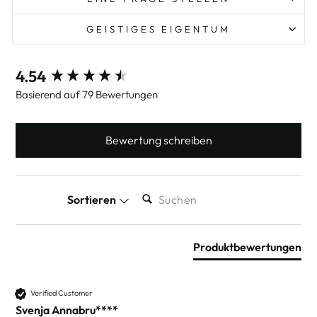
GEISTIGES EIGENTUM
New content loaded
4.54
Basierend auf 79 Bewertungen
Bewertung schreiben
SUCHEN:
Sortieren
Produktbewertungen
Verified Customer
Svenja Annabru****