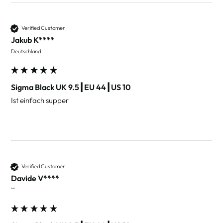
Verified Customer
Jakub K****
Deutschland
Sigma Black UK 9.5┃EU 44┃US 10
Ist einfach supper
Verified Customer
Davide V****
""