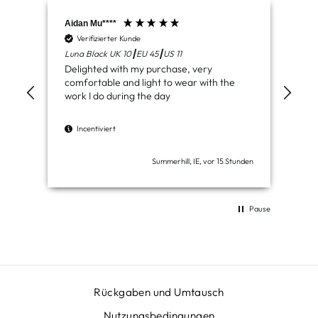
Aidan Mu****
Jam
Verifizierter Kunde
V
Luna Black UK 10┃EU 45┃US 11
Ven
Delighted with my purchase, very
Jus
comfortable and light to wear with the
del
work I do during the day
I
Incentiviert
Summerhill, IE, vor 15 Stunden
Pause
Rückgaben und Umtausch
Nutzungsbedingungen