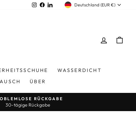
Währung
Instagram
Facebook
LinkedIn
Deutschland (EUR €)
EINLOGG
EIN
ERHEITSSCHUHE
WASSERDICHT
TAUSCH
ÜBER
OBLEMLOSE RÜCKGABE
30-tägige Rückgabe