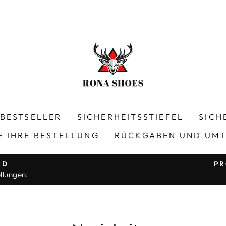
BESTSELLER
SICHERHEITSSTIEFEL
SICH
E IHRE BESTELLUNG
RÜCKGABEN UND UM
ND
PR
llungen.
Pause
Diashow