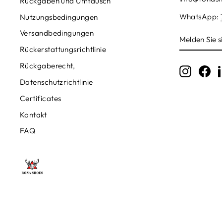
Rückgaben und Umtausch
WhatsApp:
Nutzungsbedingungen
Versandbedingungen
MELDEN
SIE
Rückerstattungsrichtlinie
SICH
FÜR
Rückgaberecht,
UNSERE
Instagr
Fa
MAILINGL
Datenschutzrichtlinie
AN
Certificates
Kontakt
FAQ