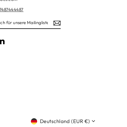
7487444487
am
cebook
LinkedIn
ISTE
Währung
Deutschland (EUR €)