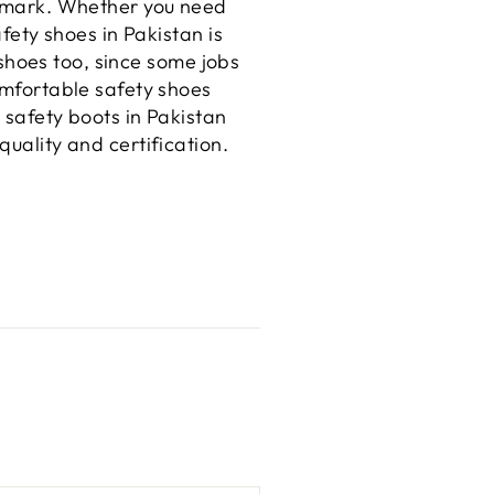
chmark. Whether you need
afety shoes in Pakistan is
y shoes too, since some jobs
omfortable safety shoes
e safety boots in Pakistan
uality and certification.