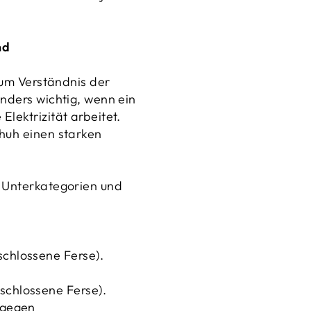
nd
zum Verständnis der
onders wichtig, wenn ein
lektrizität arbeitet.
chuh einen starken
n Unterkategorien und
schlossene Ferse).
schlossene Ferse).
 gegen