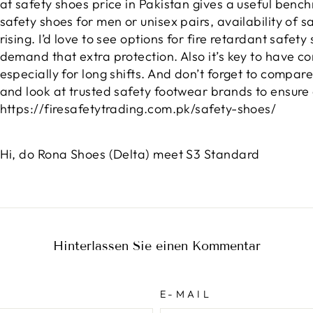
at safety shoes price in Pakistan gives a useful ben
safety shoes for men or unisex pairs, availability of s
rising. I’d love to see options for fire retardant safet
demand that extra protection. Also it’s key to have c
especially for long shifts. And don’t forget to compar
and look at trusted safety footwear brands to ensure q
https://firesafetytrading.com.pk/safety-shoes/
Hi, do Rona Shoes (Delta) meet S3 Standard
Hinterlassen Sie einen Kommentar
E-MAIL