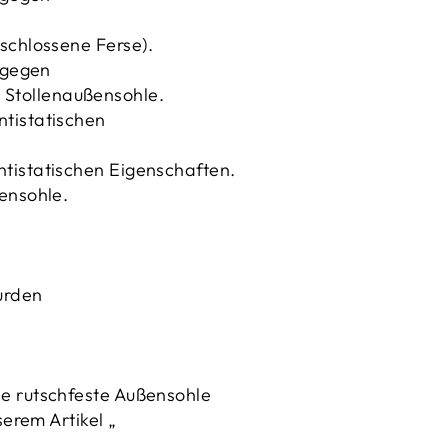
schlossene Ferse).
 gegen
Stollenaußensohle.
tistatischen
tistatischen Eigenschaften.
ensohle.
urden
e rutschfeste Außensohle
erem Artikel „