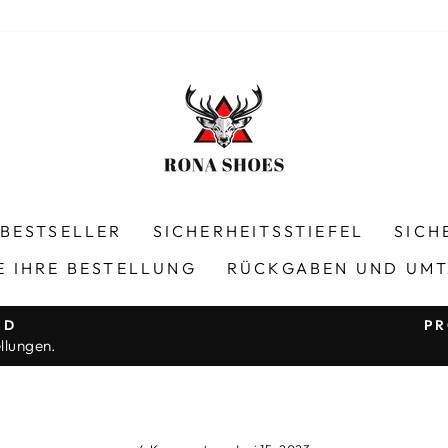
BESTSELLER
SICHERHEITSSTIEFEL
SICH
E IHRE BESTELLUNG
RÜCKGABEN UND UM
ND
PR
llungen.
Pause
Diashow