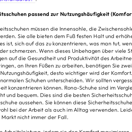
eitsschuhen passend zur Nutzungshäufigkeit (Komfor
eitsschuhen müssen die Innensohle, die Zwischensohle
erden. Sie alle bieten dem Fuß festen Halt und erhöh
es ist, sich auf das zu konzentrieren, was man tut, we
der schmerzen. Wenn dieses Unbehagen über viele St
n auf die Gesundheit und Produktivität des Arbeitn
ngen, an Ihren Füßen zu arbeiten, benötigen Sie zwe
Nutzungshäufigkeit, desto wichtiger wird der Komfort. I
 normalen Schuhen unterscheiden. Wir sollten vergesse
beit konzentrieren können. Rona-Schuhe sind im Vergl
ht und bequem. Dies sind die besten Sicherheitsschuhe
sschuhe aussehen. Sie können diese Sicherheitsschuhe
 bei der Arbeit als auch im Alltag verwenden. Leider
Markt nicht immer der Fall.
 Arbeitsleistung, indem sie den Komfort maximieren, 