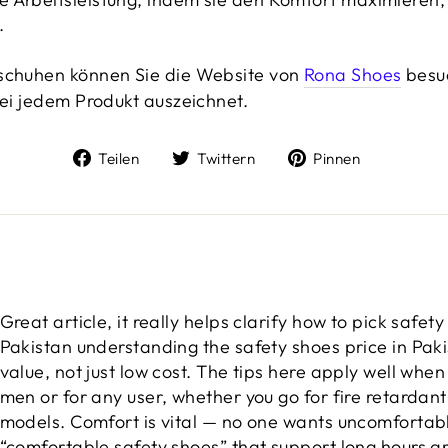
.
sschuhen können Sie die Website von
Rona Shoes
besuc
bei jedem Produkt auszeichnet.
Auf
Auf
Auf
Teilen
Twittern
Pinnen
Facebook
Twitter
Pinteres
teilen
twittern
pinnen
Great article, it really helps clarify how to pick safet
Pakistan understanding the safety shoes price in Paki
value, not just low cost. The tips here apply well whe
men or for any user, whether you go for fire retardan
models. Comfort is vital — no one wants uncomfortab
“comfortable safety shoes” that support long hours ar