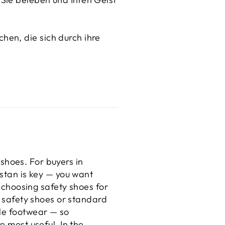
hen, die sich durch ihre
t
y shoes. For buyers in
stan is key — you want
n choosing safety shoes for
t safety shoes or standard
le footwear — so
e most useful. In the