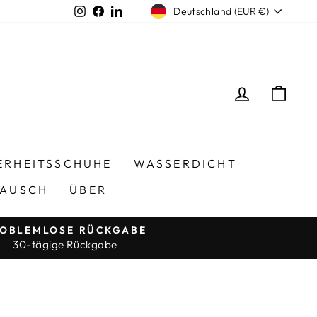
Währung
Instagram
Facebook
LinkedIn
Deutschland (EUR €)
EINLOGG
EIN
ERHEITSSCHUHE
WASSERDICHT
TAUSCH
ÜBER
OBLEMLOSE RÜCKGABE
30-tägige Rückgabe