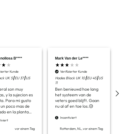
nollosa B****
Mark Van der Le****
Thoma
izierter Kunde
Verifizierter Kunde
Veri
lack UK 5┃EU 37┃US
Hades Black UK 10┃EU 45┃US
Delta
11
9.5
eral son muy
Ben benieuwd hoe lang
My la
, y la sujecion es
het systeem van de
got a
ta. Para mi gusto
veters goed blijft. Gaan
month
a un poco mas de
nu al af en toe los.😥
ones 
do en la planta
 soluciona
Incentiviert
Ince
iviert
ente añadiendo
antillas. Los
vor einem Tag
Rotterdam, NL, vor einem Tag