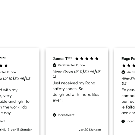
****
James T***
Euge Fe
Verifizierter Kunde
Venus Green UK 11┃EU 46┃US
ierter Kunde
Verif
12
ck UK 10┃EU 45┃US
Atlas B
Just received my Rona
5.5
safety shoes. So
d with my
En gen
delighted with them. Best
, very
comodas
ever!
ble and light to
perfec
h the work I do
le falt
he day
acolcha
Incentiviert
pero se
iert
Incent
facilm
unas pl
vor 20 Stunden
ill, IE, vor 15 Stunden