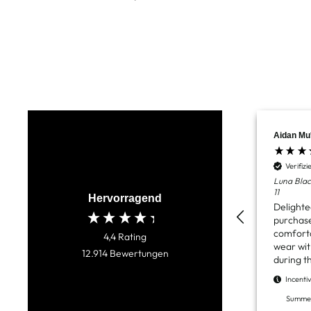
Aidan Mu
Verifiz
Luna Bla
11
Hervorragend
Delighte
purchase
comforta
4,4
Rating
wear wit
12.914
Bewertungen
during t
Incentiv
Summerh