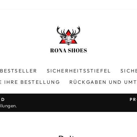
BESTSELLER
SICHERHEITSSTIEFEL
SICH
E IHRE BESTELLUNG
RÜCKGABEN UND UM
ND
PR
llungen.
Pause
Diashow