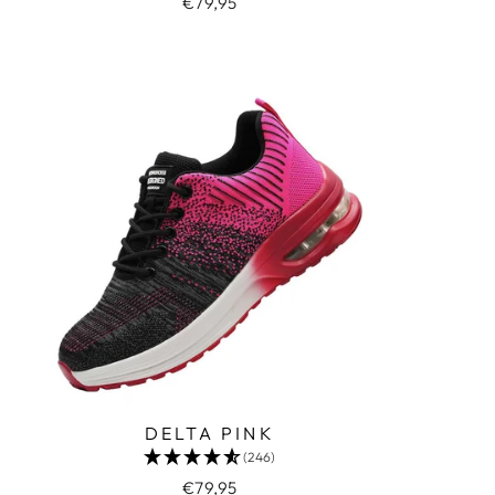
€79,95
DELTA PINK
(246)
€79,95