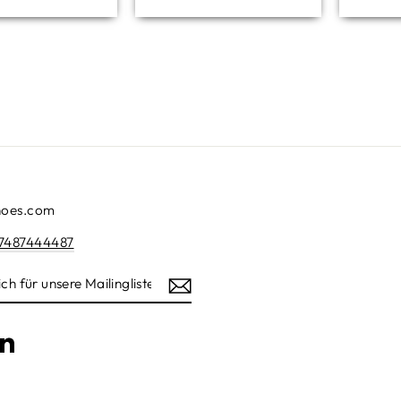
cordon
que vi
agrade
botas
hoes.com
7487444487
am
cebook
LinkedIn
ISTE