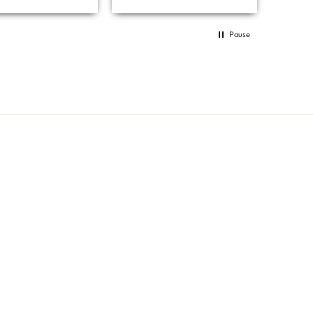
es de recambio
enen son de
cer. Muy buenas
Pause