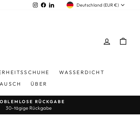
Währung
Instagram
Facebook
LinkedIn
Deutschland (EUR €)
EINLOGG
EIN
ERHEITSSCHUHE
WASSERDICHT
TAUSCH
ÜBER
OBLEMLOSE RÜCKGABE
30-tägige Rückgabe