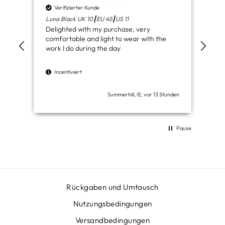
Verifizierter Kunde
V
Luna Black UK 10┃EU 45┃US 11
Ven
Delighted with my purchase, very
Jus
comfortable and light to wear with the
del
work I do during the day
I
Incentiviert
Summerhill, IE, vor 13 Stunden
Pause
Rückgaben und Umtausch
Nutzungsbedingungen
Versandbedingungen