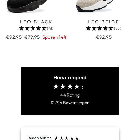
LEO BLACK
LEO BEIGE
(41)
(28)
Normaler
€92,95
Sonderpreis
€79,95
Sparen 14%
€92,95
Preis
Hervorragend
4,4
Rating
12.914
Bewertungen
Aidan Mu****
Jam